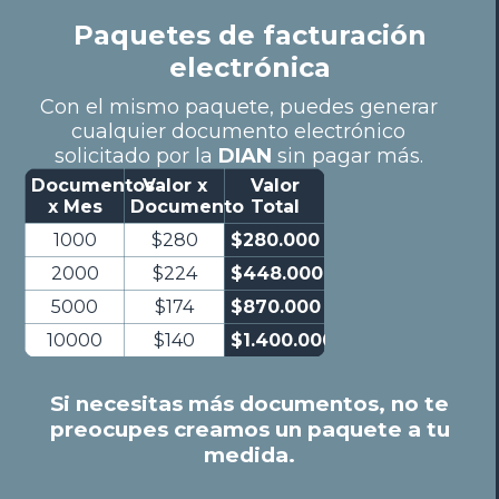
Paquetes de facturación
electrónica
Con el mismo paquete, puedes generar
cualquier documento electrónico
solicitado por la
DIAN
sin pagar más.
Documentos
Valor x
Valor
x Mes
Documento
Total
1000
$280
$280.000
2000
$224
$448.000
5000
$174
$870.000
10000
$140
$1.400.000
Si necesitas más documentos, no te
preocupes creamos un paquete a tu
medida.